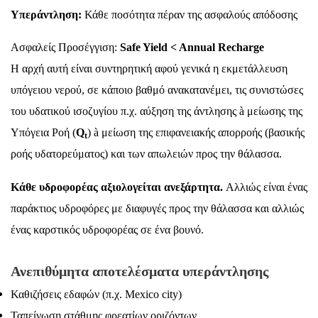
Υπεράντληση:
Κάθε ποσότητα πέραν της ασφαλούς απόδοσης
Ασφαλείς Προσέγγιση:
Safe Yield < Annual Recharge
Η αρχή αυτή είναι συντηρητική αφού γενικά η εκμετάλλευση
υπόγειου νερού, σε κάποιο βαθμό ανακατανέμει, τις συνιστώσες
του υδατικού ισοζυγίου π.χ. αύξηση της άντλησης à μείωσης της
Υπόγεια Ροή (
Q
) à μείωση της επιφανειακής απορροής (βασικής
t
ροής υδατορεύματος) και των απωλειών προς την θάλασσα.
Κάθε υδροφορέας αξιολογείται ανεξάρτητα.
Αλλιώς είναι ένας
παράκτιος υδροφόρες με διαφυγές προς την θάλασσα και αλλιώς
ένας καρστικός υδροφορέας σε ένα βουνό.
Ανεπιθύμητα αποτελέσματα υπεράντλησης
Καθιζήσεις εδαφών (π.χ. Mexico city)
Ταπείνωση στάθμης φρεατίων οριζόντων