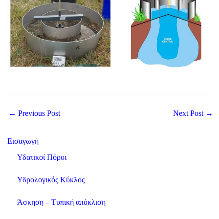
Post
←
Previous Post
Next Post
→
navigation
Εισαγωγή
Υδατικοί Πόροι
Υδρολογικός Κύκλος
Άσκηση – Τυπική απόκλιση